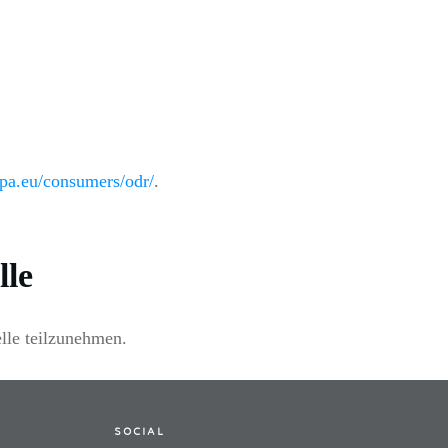
opa.eu/consumers/odr/
.
lle
elle teilzunehmen.
SOCIAL